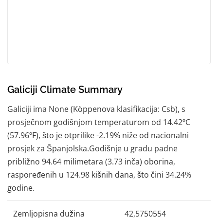
Galiciji Climate Summary
Galiciji ima None (Köppenova klasifikacija: Csb), s
prosječnom godišnjom temperaturom od 14.42ºC
(57.96ºF), što je otprilike -2.19% niže od nacionalni
prosjek za Španjolska.Godišnje u gradu padne
približno 94.64 milimetara (3.73 inča) oborina,
raspoređenih u 124.98 kišnih dana, što čini 34.24%
godine.
Zemljopisna dužina
42,5750554