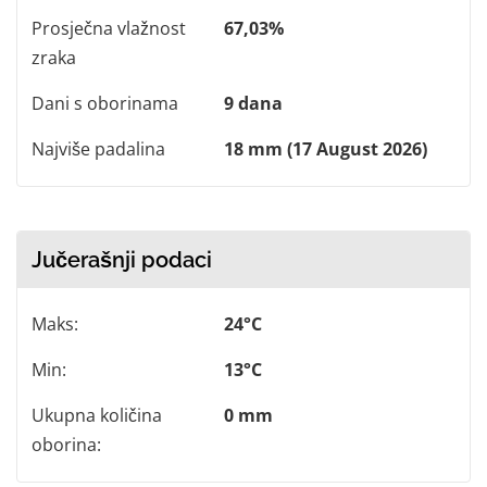
Prosječna vlažnost
67,03%
zraka
Dani s oborinama
9 dana
Najviše padalina
18 mm (17 August 2026)
Jučerašnji podaci
Maks:
24°C
Min:
13°C
Ukupna količina
0 mm
oborina: