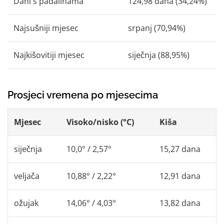
Dani s padalinama
124,98 dana (34,24%)
Najsušniji mjesec
srpanj (70,94%)
Najkišovitiji mjesec
siječnja (88,95%)
Prosjeci vremena po mjesecima
Mjesec
Visoko/nisko (°C)
Kiša
siječnja
10,0° / 2,57°
15,27 dana
veljača
10,88° / 2,22°
12,91 dana
ožujak
14,06° / 4,03°
13,82 dana