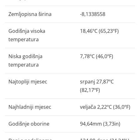
Zemljopisna širina
-8,1338558
Godišnja visoka
18,46ºC (65,23ºF)
temperatura
Niska godišnja
7,78ºC (46,0ºF)
temperatura
Najtopliji mjesec
srpanj 27,87ºC
(82,17ºF)
Najhladniji mjesec
veljača 2,22ºC (36,0ºF)
Godišnje oborine
94,64mm (3,73in)