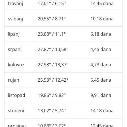
travanj
17,01° / 6,15°
14,45 dana
svibanj
20,55° / 8,71°
10,18 dana
lipanj
23,88° / 11,1°
6,18 dana
srpanj
27,87° / 13,58°
4,45 dana
kolovoz
27,98° / 13,37°
4,73 dana
rujan
25,53° / 12,42°
6,45 dana
listopad
19,86° / 9,82°
9,91 dana
studeni
13,02° / 5,74°
14,18 dana
prosinac
10,88° / 3,62°
12,45 dana