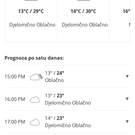
13°C / 29°C
14°C / 30°C
16°C 
Djelomično Oblačno
Djelomično Oblačno
Ma
Prognoza po satu danas:
13° /
24°
15:00 PM
Oblačno
13° /
23°
16:00 PM
Djelomično Oblačno
14° /
23°
17:00 PM
Djelomično Oblačno