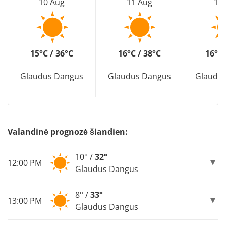
10 Aug
11 Aug
12
15°C / 36°C
16°C / 38°C
16°C 
Glaudus Dangus
Glaudus Dangus
Glaudu
Valandinė prognozė šiandien:
10° /
32°
12:00 PM
Glaudus Dangus
8° /
33°
13:00 PM
Glaudus Dangus