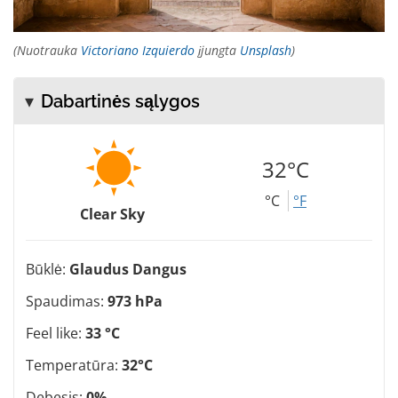
(Nuotrauka
Victoriano Izquierdo
įjungta
Unsplash
)
Dabartinės sąlygos
32°C
°C
°F
Clear Sky
Būklė:
Glaudus Dangus
Spaudimas:
973 hPa
Feel like:
33 °C
Temperatūra:
32°C
Debesis:
0%