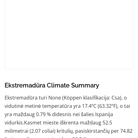
Ekstremadūra Climate Summary
Ekstremadūra turi None (Köppen klasifikacija: Csa), o
vidutinė metinė temperatūra yra 17.4ºC (63.32ºF), o tai
yra maždaug 0.79 % didesnis nei šalies Ispanija
vidurkis.Kasmet mieste iškrenta maždaug 52.5
milimetrai (2.07 coliai) kritulių, pasiskirstančių per 74.82