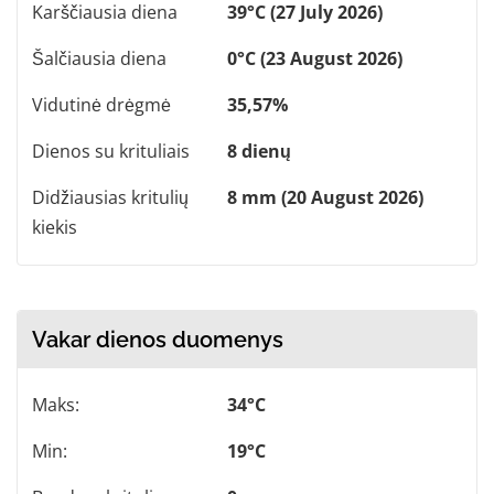
Karščiausia diena
39°C (27 July 2026)
Šalčiausia diena
0°C (23 August 2026)
Vidutinė drėgmė
35,57%
Dienos su krituliais
8 dienų
Didžiausias kritulių
8 mm (20 August 2026)
kiekis
Vakar dienos duomenys
Maks:
34°C
Min:
19°C