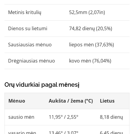
Metinis kritulių
52,5mm (2,07in)
Dienos su lietumi
74,82 dienų (20,5%)
Sausiausias mėnuo
liepos mėn (37,63%)
Drėgniausias mėnuo
kovo mėn (76,04%)
Orų vidurkiai pagal mėnesį
Mėnuo
Aukšta / žema (°C)
Lietus
sausio mėn
11,95° / 2,55°
8,18 dienų
vasario mėn
13,46° / 3,07°
6,45 dienų