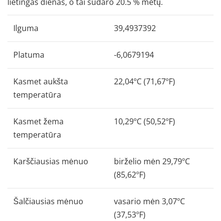
lietingas dienas, o tai sudaro 20.5 % metų.
Ilguma
39,4937392
Platuma
-6,0679194
Kasmet aukšta
22,04ºC (71,67ºF)
temperatūra
Kasmet žema
10,29ºC (50,52ºF)
temperatūra
Karščiausias mėnuo
birželio mėn 29,79ºC
(85,62ºF)
Šalčiausias mėnuo
vasario mėn 3,07ºC
(37,53ºF)