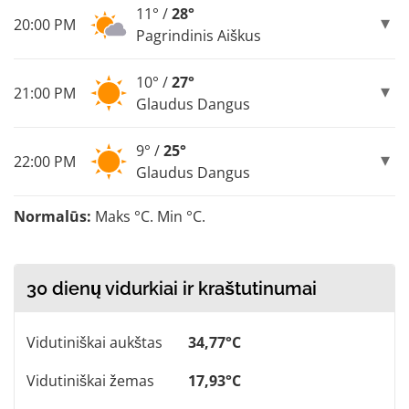
11° /
28°
20:00 PM
Pagrindinis Aiškus
10° /
27°
21:00 PM
Glaudus Dangus
9° /
25°
22:00 PM
Glaudus Dangus
Normalūs:
Maks °C. Min °C.
30 dienų vidurkiai ir kraštutinumai
Vidutiniškai aukštas
34,77°C
Vidutiniškai žemas
17,93°C