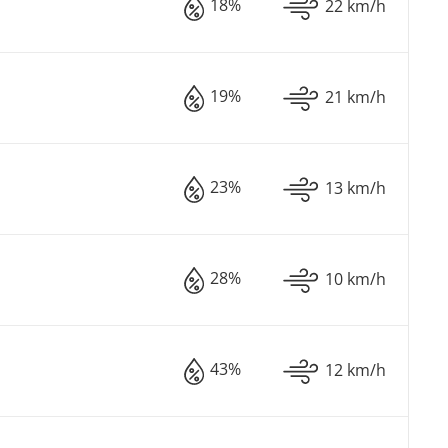
18%
22 km/h
19%
21 km/h
23%
13 km/h
28%
10 km/h
43%
12 km/h