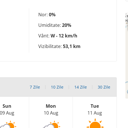
Nor:
0%
Umiditate:
20%
Vânt:
W - 12 km/h
Vizibilitate:
53,1 km
7 Zile
10 Zile
14 Zile
30 Zile
Sun
Mon
Tue
09 Aug
10 Aug
11 Aug