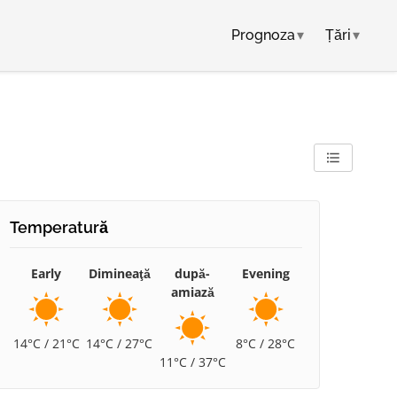
Prognoza
▾
Țări
▾
Temperatură
Early
Dimineaţă
după-
Evening
amiază
14°C / 21°C
14°C / 27°C
8°C / 28°C
11°C / 37°C