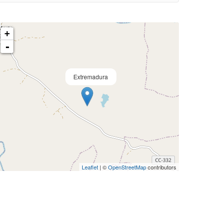
+
-
Extremadura
Leaflet
| ©
OpenStreetMap
contributors