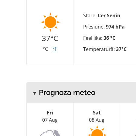
Stare:
Cer Senin
Presiune:
974 hPa
37°C
Feel like:
36 °C
°C
°F
Temperatură:
37°C
Prognoza meteo
Fri
Sat
07 Aug
08 Aug