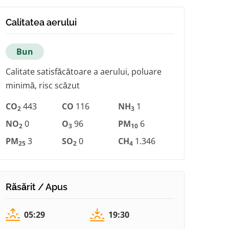
Calitatea aerului
Bun
Calitate satisfăcătoare a aerului, poluare
minimă, risc scăzut
CO
443
CO
116
NH
1
2
3
NO
0
O
96
PM
6
2
3
10
PM
3
SO
0
CH
1.346
25
2
4
Răsărit / Apus
05:29
19:30