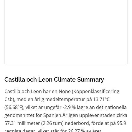
Castilla och Leon Climate Summary
Castilla och Leon har en None (Köppenklassificering:
Csb), med en årlig medeltemperatur på 13.71ºC
(56.68ºF), vilket är ungefär -2.9 % lägre än det nationella
genomsnittet för Spanien.Årligen upplever staden cirka
57.31 millimeter (2.26 tum) nederbörd, fördelat på 95.9
regniga dagar, vilket står för 26.27 % av året.