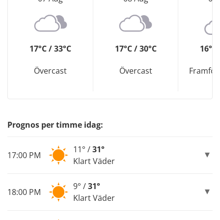
17°C / 33°C
17°C / 30°C
16°C 
Övercast
Övercast
Framför 
Prognos per timme idag:
11° /
31°
17:00 PM
Klart Väder
9° /
31°
18:00 PM
Klart Väder