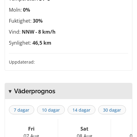
Moln:
0%
Fuktighet:
30%
Vind:
NNW - 8 km/h
Synlighet:
46,5 km
Uppdaterad:
Väderprognos
7 dagar
10 dagar
14 dagar
30 dagar
Fri
Sat
S
07 Aug
08 Aug
09