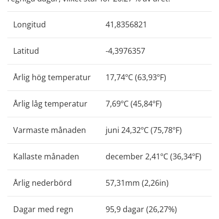
Longitud
41,8356821
Latitud
-4,3976357
Årlig hög temperatur
17,74ºC (63,93ºF)
Årlig låg temperatur
7,69ºC (45,84ºF)
Varmaste månaden
juni 24,32ºC (75,78ºF)
Kallaste månaden
december 2,41ºC (36,34ºF)
Årlig nederbörd
57,31mm (2,26in)
Dagar med regn
95,9 dagar (26,27%)