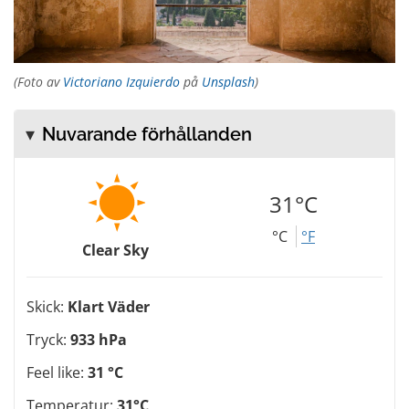
(Foto av
Victoriano Izquierdo
på
Unsplash
)
Nuvarande förhållanden
31°C
°C
°F
Clear Sky
Skick:
Klart Väder
Tryck:
933 hPa
Feel like:
31 °C
Temperatur:
31°C