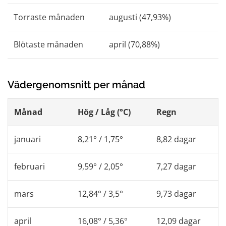
Torraste månaden
augusti (47,93%)
Blötaste månaden
april (70,88%)
Vädergenomsnitt per månad
Månad
Hög / Låg (°C)
Regn
januari
8,21° / 1,75°
8,82 dagar
februari
9,59° / 2,05°
7,27 dagar
mars
12,84° / 3,5°
9,73 dagar
april
16,08° / 5,36°
12,09 dagar