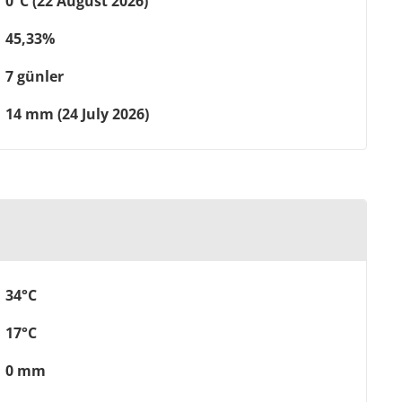
0°C (22 August 2026)
45,33%
7 günler
14 mm (24 July 2026)
34°C
17°C
0 mm