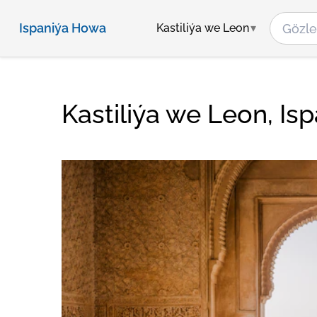
Ispaniýa Howa
Kastiliýa we Leon
Kastiliýa we Leon, I