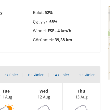
ly
Bulut:
52%
Çyglylyk:
65%
Windel:
ESE - 4 km/h
Görünmek:
39,38 km
7 Günler
10 Günler
14 Günler
30 Günler
Tue
Wed
Thu
11 Aug
12 Aug
13 Aug