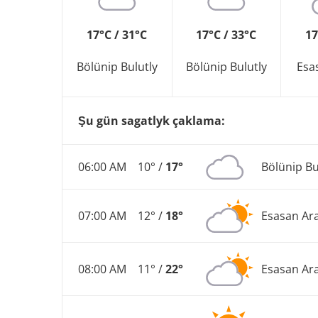
17°C / 31°C
17°C / 33°C
17
Bölünip Bulutly
Bölünip Bulutly
Esa
Şu gün sagatlyk çaklama:
06:00 AM
10° /
17°
Bölünip Bu
07:00 AM
12° /
18°
Esasan Ar
08:00 AM
11° /
22°
Esasan Ar