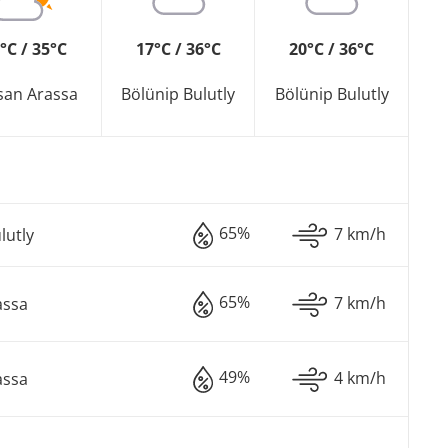
°C / 35°C
17°C / 36°C
20°C / 36°C
san Arassa
Bölünip Bulutly
Bölünip Bulutly
65%
7 km/h
lutly
65%
7 km/h
assa
49%
4 km/h
assa