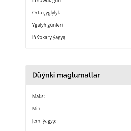
Iň sowuk gün
Orta çyglylyk
Ygalyň günleri
Iň ýokary ýagyş
Düýnki maglumatlar
Maks:
Min:
Jemi ýagyş: