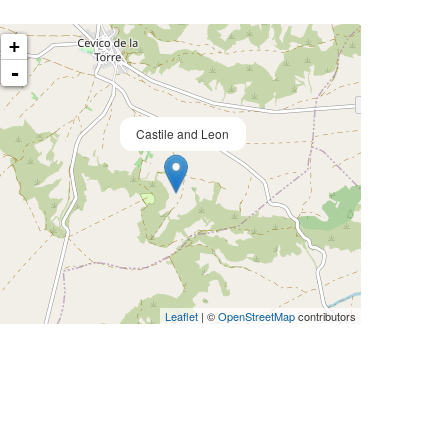
+
-
Castile and Leon
Leaflet
| ©
OpenStreetMap
contributors