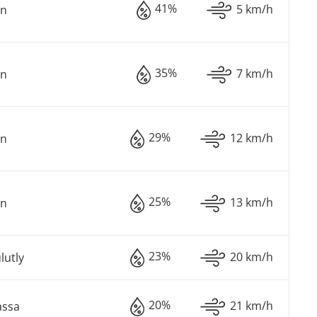
41%
5 km/h
an
35%
7 km/h
an
29%
12 km/h
an
25%
13 km/h
an
23%
20 km/h
lutly
20%
21 km/h
assa