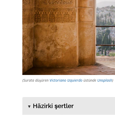
(Surata düşüren
Victoriano Izquierdo
üstünde
Unsplash
)
Häzirki şertler