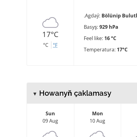
.Agdaý:
Bölünip Bulut
Basyş:
929 hPa
17°C
Feel like:
16 °C
°C
°F
Temperatura:
17°C
Howanyň çaklamasy
Sun
Mon
09 Aug
10 Aug