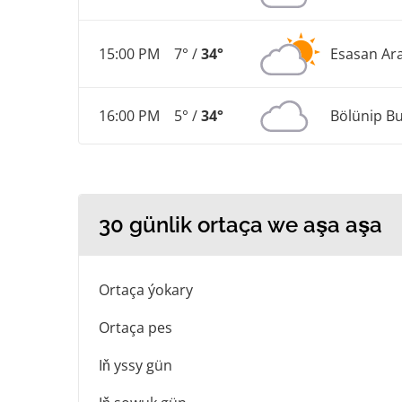
15:00 PM
7° /
34°
Esasan Ar
16:00 PM
5° /
34°
Bölünip Bu
30 günlik ortaça we aşa aşa
Ortaça ýokary
Ortaça pes
Iň yssy gün