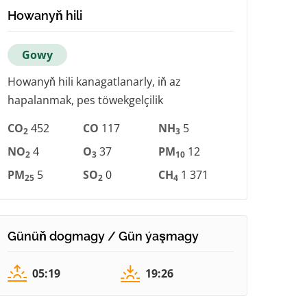
Howanyň hili
Gowy
Howanyň hili kanagatlanarly, iň az
hapalanmak, pes töwekgelçilik
CO
452
CO
117
NH
5
2
3
NO
4
O
37
PM
12
2
3
10
PM
5
SO
0
CH
1 371
25
2
4
Günüň dogmagy / Gün ýaşmagy
05:19
19:26