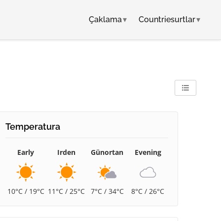
Çaklama
▾
Countriesurtlar
▾
Temperatura
Early
Irden
Günortan
Evening
10°C / 19°C
11°C / 25°C
7°C / 34°C
8°C / 26°C