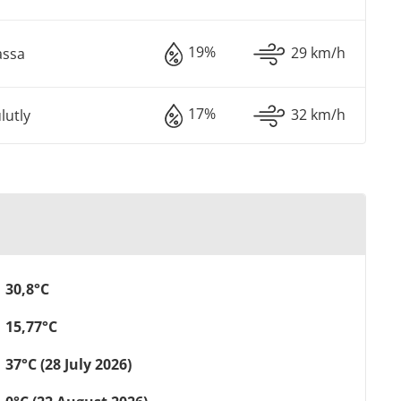
19%
29 km/h
assa
17%
32 km/h
lutly
30,8°C
15,77°C
37°C (28 July 2026)