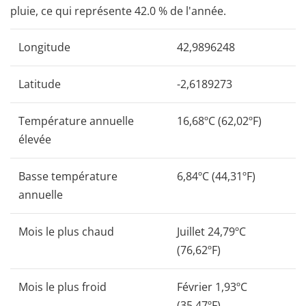
pluie, ce qui représente 42.0 % de l'année.
Longitude
42,9896248
Latitude
-2,6189273
Température annuelle
16,68ºC (62,02ºF)
élevée
Basse température
6,84ºC (44,31ºF)
annuelle
Mois le plus chaud
Juillet 24,79ºC
(76,62ºF)
Mois le plus froid
Février 1,93ºC
(35,47ºF)