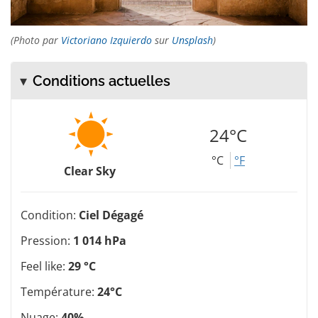
(Photo par
Victoriano Izquierdo
sur
Unsplash
)
Conditions actuelles
24°C
°C
°F
Clear Sky
Condition:
Ciel Dégagé
Pression:
1 014 hPa
Feel like:
29 °C
Température:
24°C
Nuage:
40%