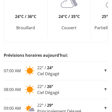
24°C / 36°C
24°C / 35°C
25°C 
Brouillard
Couvert
Partiell
Prévisions horaires aujourd'hui:
22° /
24°
07:00 AM
Ciel Dégagé
22° /
26°
08:00 AM
Ciel Dégagé
22° /
29°
09:00 AM
Principalement Dégagé