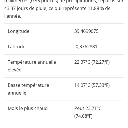
millimètres (0.95 pouces) de précipitations, répartis sur
43.37 jours de pluie, ce qui représente 11.88 % de
l'année.
Longitude
39,4699075
Latitude
-0,3762881
Température annuelle
22,37ºC (72,27ºF)
élevée
Basse température
14,07ºC (57,33ºF)
annuelle
Mois le plus chaud
Peut 23,71ºC
(74,68ºF)