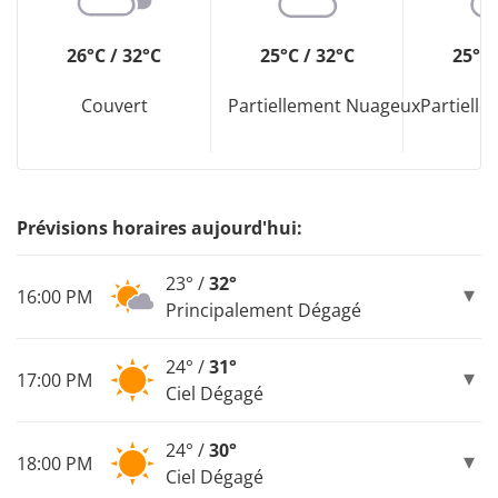
26°C / 32°C
25°C / 32°C
25°C 
Couvert
Partiellement Nuageux
Partiell
Prévisions horaires aujourd'hui:
23° /
32°
16:00 PM
Principalement Dégagé
24° /
31°
17:00 PM
Ciel Dégagé
24° /
30°
18:00 PM
Ciel Dégagé